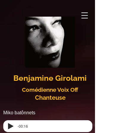
Benjamine Girolami
Comédienne Voix Off
Chanteuse
Miko batônnets
-00:16